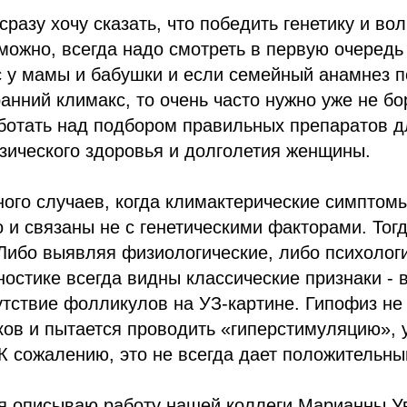
 сразу хочу сказать, что победить генетику и в
можно, всегда надо смотреть в первую очередь 
 у мамы и бабушки и если семейный анамнез по
анний климакс, то очень часто нужно уже не бо
ботать над подбором правильных препаратов д
зического здоровья и долголетия женщины.
ного случаев, когда климактерические симптом
и связаны не с генетическими факторами. Тогд
Либо выявляя физиологические, либо психолог
ностике всегда видны классические признаки - 
утствие фолликулов на УЗ-картине. Гипофиз не 
ов и пытается проводить «гиперстимуляцию», 
К сожалению, это не всегда дает положительный
я описываю работу нашей коллеги Марианны Ув