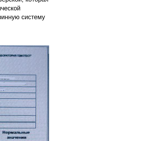
ической
кринную систему