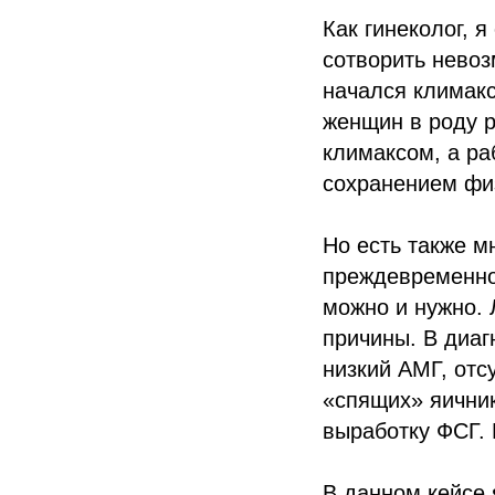
Как гинеколог, я
сотворить невоз
начался климакс
женщин в роду р
климаксом, а ра
сохранением фи
Но есть также м
преждевременно 
можно и нужно. 
причины. В диаг
низкий АМГ, отс
«спящих» яичник
выработку ФСГ. 
В данном кейсе 