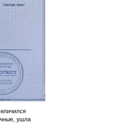
величился
ячные, ушла