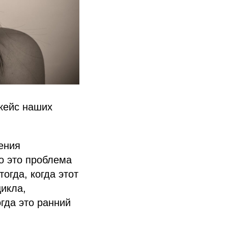
 кейс наших
ения
го это проблема
огда, когда этот
цикла,
гда это ранний