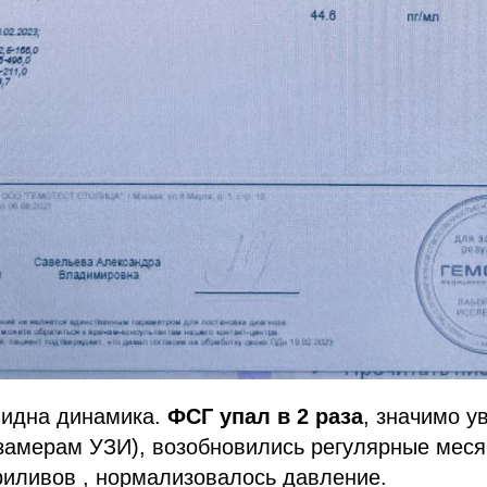
видна динамика.
ФСГ упал в 2 раза
, значимо у
 замерам УЗИ), возобновились регулярные мес
риливов , нормализовалось давление.