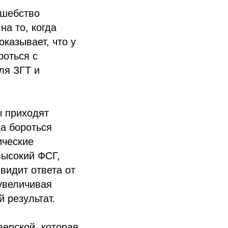
олшебство
на то, когда
казывает, что у
роться с
ля ЗГТ и
ы приходят
а бороться
ические
высокий ФСГ,
видит ответа от
увеличивая
 результат.
ерской, которая