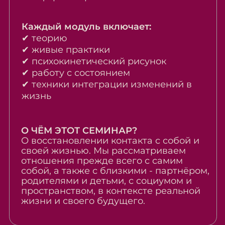
Со-создатель школы и практик,
который работает с запросом
человека через тело и мягкое
проживание процесса.
Помогает людям с нуля войти
в метод через живой опыт.
безопасность и уважение
к границам тела
мягкость, благодаря которой
даже новички чувствуют себя
уверенно
индивидуальная работа,
а не шаблонные
протоколы
Программы и семинары Елены