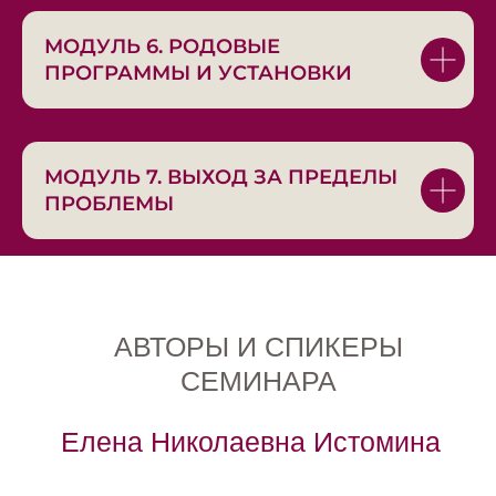
МОДУЛЬ 6. РОДОВЫЕ
ПРОГРАММЫ И УСТАНОВКИ
ПЕРЕМЕНЫ
НАЧИНАЮТСЯ С ТОГО
МОМЕНТА, КОГДА:
МОДУЛЬ 7. ВЫХОД ЗА ПРЕДЕЛЫ
ПРОБЛЕМЫ
ВЫ ВОЗВРАЩАЕТЕСЬ К СЕБЕ
не через борьбу, не через попытку
снова “терпеть” и подстраиваться, а
через внутреннее освобождение от
напряжения, старых обид, чужих
сценариев и состояний,
в которых вы слишком долго жили
не своей жизнью.
Когда внутри становится тише и
свободнее — меняются отношения.
Меняется ваше состояние. Меняется
то, что вы позволяете, выбираете и
создаёте вокруг себя.
ПРИШЛО ВРЕМЯ ПЕРЕСТАТЬ
ЖИТЬ ПО-СТАРОМУ