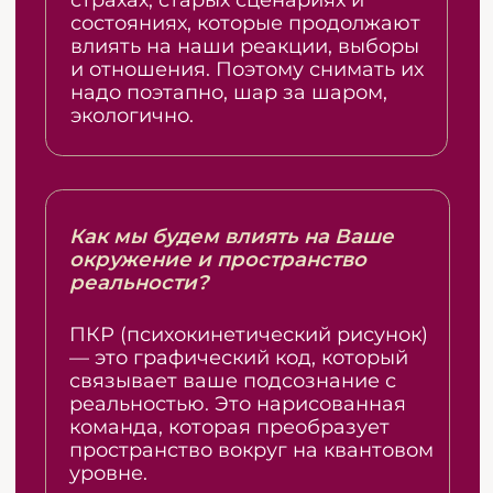
ЭТОТ СЕМИНАР для тех, кто...
Хочет быстро находить решение при
возникновении проблемных ситуаций
Хочет научиться управлять своим состоянием
и эмоциями
Ходит по кругу, попадая в одни и те же
проблемные ситуации
Мечтает жить СВОЮ жизнь, а не оправдывать
ожидания окружающих
Хочет стать автором своей жизни, а не
беспомощным наблюдателем
Не может выстоить отношения с близкими и
внешним миром, не может говорить НЕТ