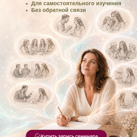
Купить запись семинара
ПЕРЕЗАГРУЗКА ОТНОШЕНИЙ ЧЕРЕЗ
ПСИХОКИНЕТИЧЕСКИЙ РИСУНОК
Глубокая работа с отношениями,
внутренними состояниями и
повторяющимися жизненными
сценариями
Почему важна
мягкая, глубокая
и бережная перезагрузка
отношений?