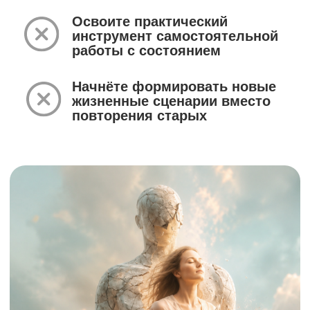
✔ живые практики
✔ психокинетический рисунок
✔ работу с состоянием
✔ техники интеграции изменений в
жизнь
О ЧЁМ ЭТОТ СЕМИНАР?
О восстановлении контакта с собой и
своей жизнью. Мы рассматриваем
отношения прежде всего с самим
собой, а также с близкими - партнёром,
родителями и детьми, с социумом и
пространством, в контексте реальной
жизни и своего будущего.