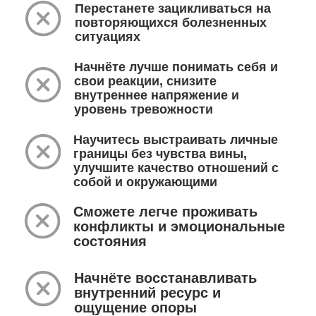
Программа СЕМИНАРА
«ПЕРЕЗАГРУЗКА ОТНОШЕНИЙ»
ФОРМАТ ОБУЧЕНИЯ
Структура семинара:
✔ 7 модулей, 19 уроков
✔ практика ПКР
✔ домашние задания
✔ возможность изучать матералы в
комфортном ритме
Каждый модуль включает:
✔ теорию