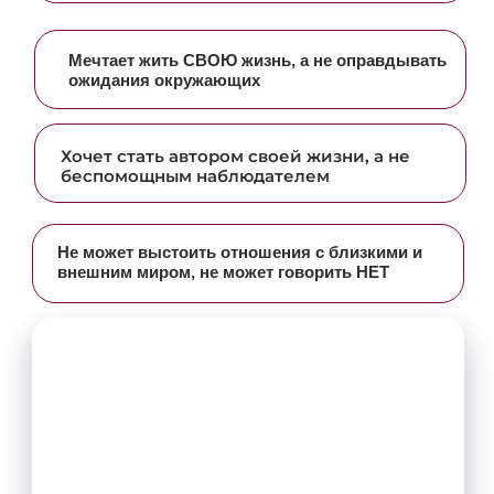
Перестанете зацикливаться на
повторяющихся болезненных
ситуациях
Начнёте лучше понимать себя и
свои реакции, снизите
внутреннее напряжение и
уровень тревожности
Научитесь выстраивать личные
границы без чувства вины,
улучшите качество отношений с
собой и окружающими
Сможете легче проживать
конфликты и эмоциональные
состояния
Начнёте восстанавливать
внутренний ресурс и
ощущение опоры
Освоите практический
инструмент самостоятельной
работы с состоянием
Начнёте формировать новые
жизненные сценарии вместо
повторения старых