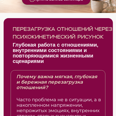
Часто проблема не в ситуации, а в
накопленном напряжении,
непрожитых эмоциях, внутренних
страхах, старых сценариях и
состояниях, которые продолжают
влиять на наши реакции, выборы
и отношения. Поэтому снимать их
надо поэтапно, шар за шаром,
экологично.
Как мы будем влиять на Ваше
окружение и пространство
реальности?
ПКР (психокинетический рисунок)
— это графический код, который
связывает ваше подсознание с
реальностью. Это нарисованная
команда, которая преобразует
пространство вокруг на квантовом
уровне.