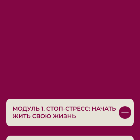
Истоминой особенно ценят
женщины, которые хотят
учиться слышать себя и менять
внутреннее состояние без
насилия над собой
Никита Юрьевич Истомин
врач и исследователь, автор
книг, 15 лет+
работает на стыке
медицины, психосоматики,
телесных практик,
создатель
метода психокинетического
рисунка
МОДУЛЬ 1. СТОП-СТРЕСС: НАЧАТЬ
ЖИТЬ СВОЮ ЖИЗНЬ