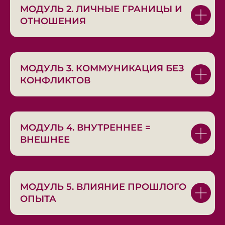
МОДУЛЬ 2. ЛИЧНЫЕ ГРАНИЦЫ И
ОТНОШЕНИЯ
врач акушер-гинеколог
МОДУЛЬ 3. КОММУНИКАЦИЯ БЕЗ
врач клинической
КОНФЛИКТОВ
лабораторной диагностики
врач-кибернетик
(РГМУ им. Пирогова,
отделение кибернетики
медико-биологического
МОДУЛЬ 4. ВНУТРЕННЕЕ =
факультета)
ВНЕШНЕЕ
дополнительные направления:
традиционная китайская
медицина, энергетические
системы, древнерусские
традиции народного
целительства
МОДУЛЬ 5. ВЛИЯНИЕ ПРОШЛОГО
повышение квалификации
ОПЫТА
по остеопатии (РУДН)