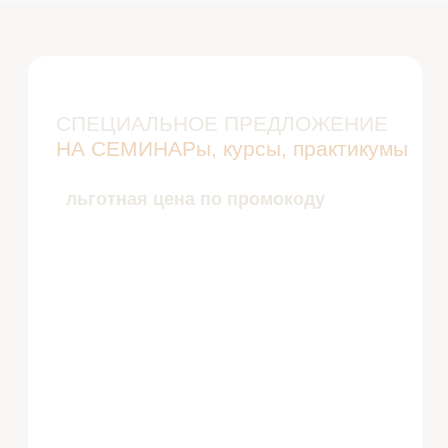
Узнать подробнее
ОБУЧЕНИЕ ГРУППОВОЙ
РАЗГРУЗКЕ
семинар для специалистов, которые хотят
освоить востребованный метод групповой
разнрузки и внедрить его в свою практику.