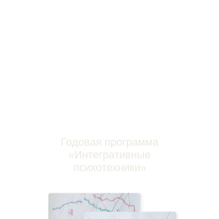
Помогайте себе и
другим там, где
бессильны
классические методы.
«
ПЕРВЫЕ ШАГИ
В ТЕЛЕСНОМ
ЯСНОЗНАНИИ
»
обучение сенсорике
—
открытию и
расширению своих диагностических
возможностей за счет скрытых
способностей подсознания человека.