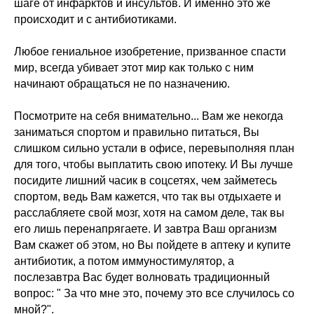
шаге от инфарктов и инсультов. И именно это же
происходит и с антибиотиками.
СЕМИНАРЫ И КУРСЫ В
Любое гениальное изобретение, призванное спасти
ЗАПИСИ:
мир, всегда убивает этот мир как только с ним
начинают обращаться не по назначению.
ПСИХОКИНЕТИЧЕСКИЙ
РИСУНОК
Посмотрите на себя внимательно... Вам же некогда
семинар по основам ПКР, для
использования этого эффективного
заниматься спортом и правильно питаться, Вы
инструмента для себя и близких в
повседневной жизни и работе.
слишком сильно устали в офисе, перевыполняя план
для того, чтобы выплатить свою ипотеку. И Вы лучше
посидите лишний часик в соцсетях, чем займетесь
спортом, ведь Вам кажется, что так вы отдыхаете и
расслабляете свой мозг, хотя на самом деле, так вы
его лишь перенапрягаете. И завтра Ваш организм
Вам скажет об этом, но Вы пойдете в аптеку и купите
антибиотик, а потом иммуностимулятор, а
Узнать подробнее
послезавтра Вас будет волновать традиционный
вопрос: " За что мне это, почему это все случилось со
мной?".