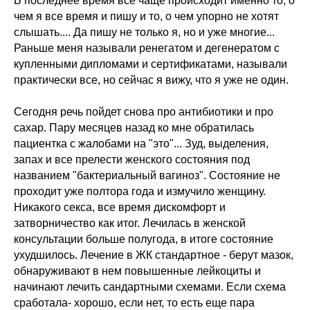
В последнее время все чаще происходит именно то, о
чем я все время и пишу и то, о чем упорно не хотят
слышать.... Да пишу не только я, но и уже многие...
Раньше меня называли ренегатом и дегенератом с
купленными дипломами и сертификатами, называли
практически все, но сейчас я вижу, что я уже не один.
Сегодня речь пойдет снова про антибиотики и про
сахар. Пару месяцев назад ко мне обратилась
пациентка с жалобами на "это"... Зуд, выделения,
запах и все прелести женского состояния под
названием "бактериальный вагиноз". Состояние не
проходит уже полтора года и измучило женщину.
Никакого секса, все время дискомфорт и
затворничество как итог. Лечилась в женской
консультации больше полугода, в итоге состояние
ухудшилось. Лечение в ЖК стандартное - берут мазок,
обнаруживают в нем повышенные лейкоциты и
начинают лечить сандартными схемами. Если схема
сработала- хорошо, если нет, то есть еще пара