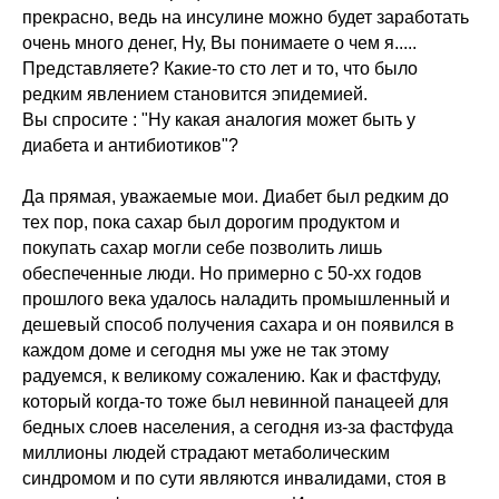
прекрасно, ведь на инсулине можно будет заработать
очень много денег, Ну, Вы понимаете о чем я.....
Представляете? Какие-то сто лет и то, что было
редким явлением становится эпидемией.
Вы спросите : "Ну какая аналогия может быть у
диабета и антибиотиков"?
Да прямая, уважаемые мои. Диабет был редким до
тех пор, пока сахар был дорогим продуктом и
Годовая программа
покупать сахар могли себе позволить лишь
«Интегративные
психотехники»
обеспеченные люди. Но примерно с 50-хх годов
прошлого века удалось наладить промышленный и
дешевый способ получения сахара и он появился в
каждом доме и сегодня мы уже не так этому
радуемся, к великому сожалению. Как и фастфуду,
который когда-то тоже был невинной панацеей для
бедных слоев населения, а сегодня из-за фастфуда
миллионы людей страдают метаболическим
синдромом и по сути являются инвалидами, стоя в