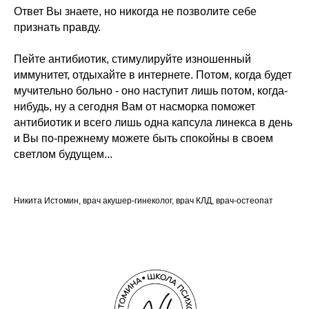
ПРАКТИЧЕСКАЯ
Ответ Вы знаете, но никогда не позволите себе
ПСИХОКИНЕТИКА
признать правду.
семинар является демонстрацией
практического применения техник
на модели, указывая точные места
Пейте антибиотик, стимулируйте изношенный
телесных и внетелесных локализаций.
иммунитет, отдыхайте в интернете. Потом, когда будет
мучительно больно - оно наступит лишь потом, когда-
нибудь, ну а сегодня Вам от насморка поможет
антибиотик и всего лишь одна капсула линекса в день
и Вы по-прежнему можете быть спокойны в своем
светлом будущем...
Узнать подробнее
Никита Истомин, врач акушер-гинеколог, врач КЛД, врач-остеопат
ПРОГРАММИРОВАНИЕ
СОБЫТИЙ ДНЯ
семинар о том, как снизить вероятность
негативных событий
и повысить вероятность желаемого.