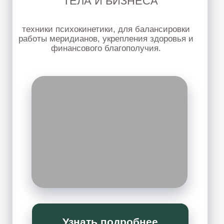
СУСТАВНОЙ МАССАЖ
Мягкая работа с суставами, мышечными
спазмами и ограничениями в теле. Будем
изучать техники суставного массажа и
телесной работы, направленные на
восстановление мобильности, гибкости и
естественного движения тела.
ПОДРОБНЕЕ
ВИСЦЕРАЛЬНЫЙ МАССАЖ
и самомассаж
Работа с животом, грудной клеткой,
дыханием и внутренним напряжение.
Будем разбирать новые техники, учиться