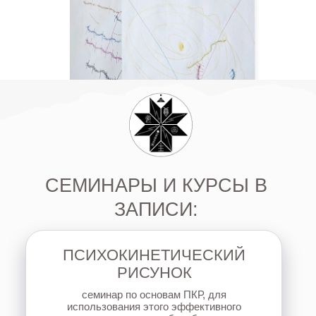
Узнать подробнее
«
ВЕДУЩИЙ-ГИПНОЛОГ
ПРОВОДНИК ТРАНСОВЫХ
СОСТОЯНИЙ
»
научитесь управлять и завершать различные
состояния в теле: эмоции, болезни,
ситуации, менять характеристики своей
энергии, усиливать, успокаивать, а также
узнаете, как помочь своим детям и родным.