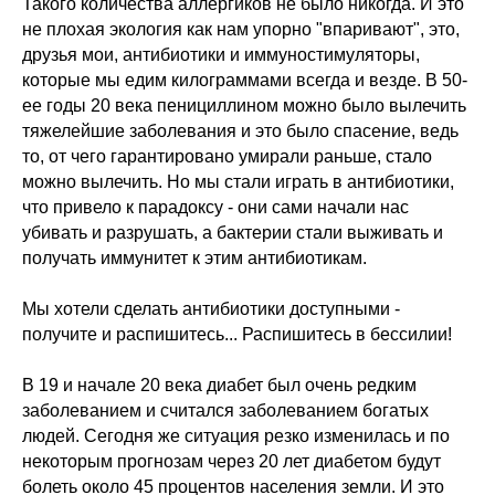
Такого количества аллергиков не было никогда. И это
не плохая экология как нам упорно "впаривают", это,
друзья мои, антибиотики и иммуностимуляторы,
которые мы едим килограммами всегда и везде. В 50-
ее годы 20 века пенициллином можно было вылечить
тяжелейшие заболевания и это было спасение, ведь
то, от чего гарантировано умирали раньше, стало
можно вылечить. Но мы стали играть в антибиотики,
В этом разделе вы сможете найти
что привело к парадоксу - они сами начали нас
все актуальные курсы, семинары,
убивать и разрушать, а бактерии стали выживать и
практикумы и программы
получать иммунитет к этим антибиотикам.
Школы психокинетики Н.Ю. Истомина
Мы хотели сделать антибиотики доступными -
получите и распишитесь... Распишитесь в бессилии!
В 19 и начале 20 века диабет был очень редким
заболеванием и считался заболеванием богатых
людей. Сегодня же ситуация резко изменилась и по
некоторым прогнозам через 20 лет диабетом будут
болеть около 45 процентов населения земли. И это