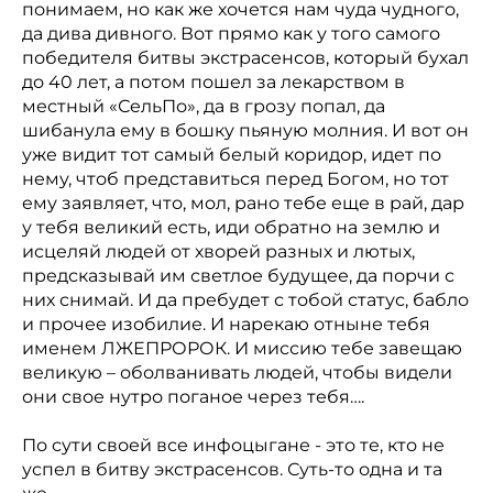
понимаем, но как же хочется нам чуда чудного,
да дива дивного. Вот прямо как у того самого
победителя битвы экстрасенсов, который бухал
до 40 лет, а потом пошел за лекарством в
местный «СельПо», да в грозу попал, да
шибанула ему в бошку пьяную молния. И вот он
уже видит тот самый белый коридор, идет по
нему, чтоб представиться перед Богом, но тот
ему заявляет, что, мол, рано тебе еще в рай, дар
у тебя великий есть, иди обратно на землю и
исцеляй людей от хворей разных и лютых,
предсказывай им светлое будущее, да порчи с
них снимай. И да пребудет с тобой статус, бабло
и прочее изобилие. И нарекаю отныне тебя
именем ЛЖЕПРОРОК. И миссию тебе завещаю
великую – оболванивать людей, чтобы видели
они свое нутро поганое через тебя….
По сути своей все инфоцыгане - это те, кто не
успел в битву экстрасенсов. Суть-то одна и та