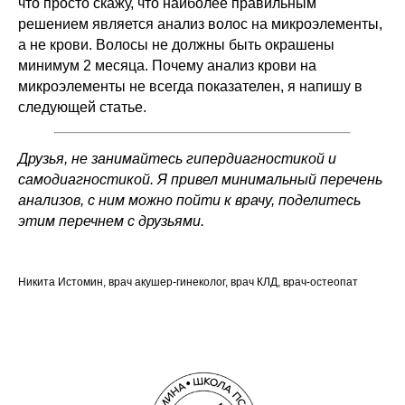
что просто скажу, что наиболее правильным
использования этого эффективного
инструмента для себя и близких в
решением является анализ волос на микроэлементы,
повседневной жизни и работе.
а не крови. Волосы не должны быть окрашены
минимум 2 месяца. Почему анализ крови на
микроэлементы не всегда показателен, я напишу в
следующей статье.
Друзья, не занимайтесь гипердиагностикой и
самодиагностикой. Я привел минимальный перечень
Узнать подробнее
анализов, с ним можно пойти к врачу, поделитесь
этим перечнем с друзьями.
ПРАКТИЧЕСКАЯ
ПСИХОКИНЕТИКА
Никита Истомин, врач акушер-гинеколог, врач КЛД, врач-остеопат
семинар является демонстрацией
практического применения техник
на модели, указывая точные места
телесных и внетелесных локализаций.