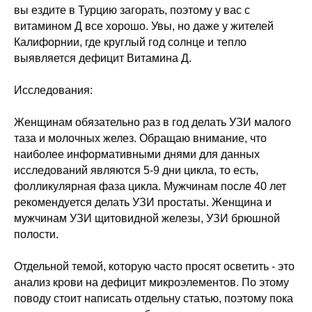
вы ездите в Турцию загорать, поэтому у вас с
Годовая программа
витамином Д все хорошо. Увы, но даже у жителей
«Интегративные
Калифорнии, где круглый год солнце и тепло
психотехники»
выявляется дефицит Витамина Д.
Исследования:
Женщинам обязательно раз в год делать УЗИ малого
таза и молочных желез. Обращаю внимание, что
наиболее информативными днями для данных
исследований являются 5-9 дни цикла, то есть,
фолликулярная фаза цикла. Мужчинам после 40 лет
рекомендуется делать УЗИ простаты. Женщина и
мужчинам УЗИ щитовидной железы, УЗИ брюшной
СЕМИНАРЫ И КУРСЫ
полости.
В ЗАПИСИ:
Отдельной темой, которую часто просят осветить - это
ПСИХОКИНЕТИЧЕСКИЙ
анализ крови на дефицит микроэлементов. По этому
РИСУНОК
поводу стоит написать отдельну статью, поэтому пока
семинар по основам ПКР, для