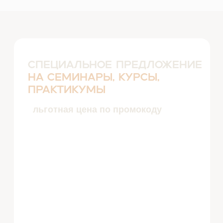
ПРОСТРАНСТВО
МЕРИДИАНОВ ТЕЛА
И БИЗНЕСА
техники психокинетики, для балансировки
работы меридианов, укрепления здоровья и
финансового благополучия.
Узнать подробнее