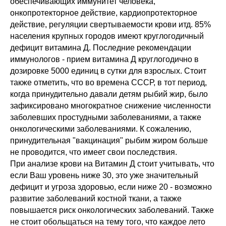
обеспечивающих иммунитет человека,
В этом разделе вы сможете найти
все актуальные курсы, семинары,
онкопротекторное действие, кардиопротекторное
практикумы и программы
действие, регуляции свертываемости крови итд. 85%
Школы психокинетики Н.Ю. Истомина
населения крупных городов имеют круглогодичный
дефицит витамина Д. Последние рекомендации
иммунологов - прием витамина Д круглогодично в
дозировке 5000 единиц в сутки для взрослых. Стоит
также отметить, что во времена СССР, в тот период,
когда принудительно давали детям рыбий жир, было
зафиксировано многократное снижение численности
заболевших простудными заболеваниями, а также
онкологическими заболеваниями. К сожалению,
принудительная "вакцинация" рыбим жиром больше
не проводится, что имеет свои последствия.
При анализе крови на Витамин Д стоит учитывать, что
если Ваш уровень ниже 30, это уже значительный
дефицит и угроза здоровью, если ниже 20 - возможно
развитие заболеваний костной ткани, а также
повышается риск онкологических заболеваний. Также
не стоит обольщаться на тему того, что каждое лето