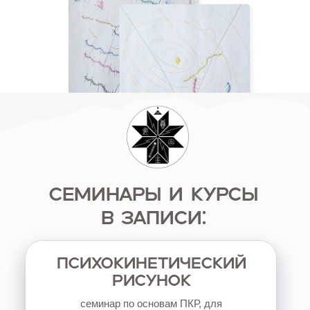
«
ПЕРВЫЕ ШАГИ
В ТЕЛЕСНОМ
ЯСНОЗНАНИИ
»
обучение сенсорике
—
открытию и
расширению своих диагностических
возможностей за счет скрытых
способностей подсознания человека.
Узнать подробнее