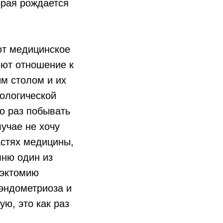
орая рождается
ют медицинское
ют отношение к
м столом и их
тологической
о раз побывать
лучае не хочу
астях медицины,
мню один из
рэктомию
эндометриоза и
ую, это как раз