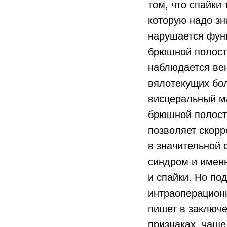
том, что спайки
которую надо зн
нарушается фун
брюшной полост
наблюдается вен
вялотекущих бол
висцеральный ма
брюшной полост
позволяет скорр
в значительной 
синдром и именн
и спайки. Но по
интраоперационн
пишет в заключе
признаках, чаще