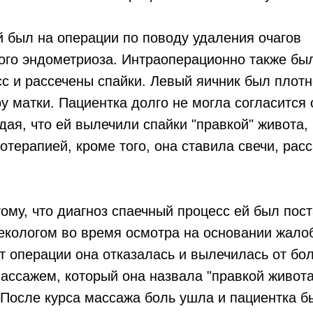
 был на операции по поводу удаления очагов
ого эндометриоза. Интраоперационно также бы
с и рассечены спайки. Левый яичник был плотн
у матки. Пациентка долго не могла согласится 
дая, что ей вылечили спайки "правкой" живота
отерапией, кроме того, она ставила свечи, ра
ому, что диагноз спаечный процесс ей был пос
екологом во время осмотра на основании жало
т операции она отказалась и вылечилась от бо
ссажем, который она назвала "правкой живота
После курса массажа боль ушла и пациентка б