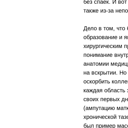
без спаек. И во
также из-за неп
Дело в том, что
образование и 
хирургическим п
понимание внутр
анатомии медици
на вскрытии. Но
оскорбить колле
каждая область 
своих первых дн
(ампутацию матк
хронической таз
был пример масс