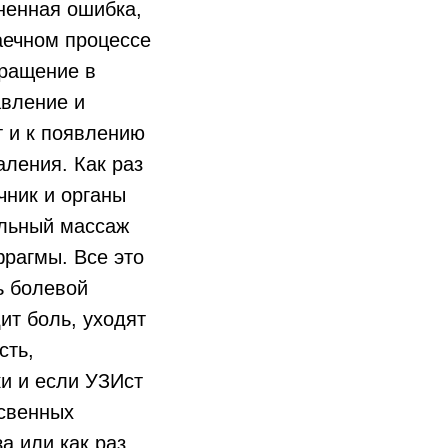
аненная ошибка,
паечном процессе
бращение в
авление и
т и к появлению
ления. Как раз
чник и органы
альный массаж
фрагмы. Все это
ь болевой
ит боль, уходят
сть,
и и если УЗИст
освенных
а или как раз