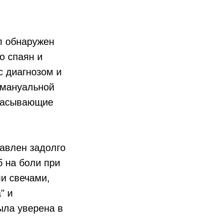
л обнаружен
о спаян и
с диагнозом и
, мануальной
ссасывающие
тавлен задолго
б на боли при
ли свечами,
" и
ыла уверена в