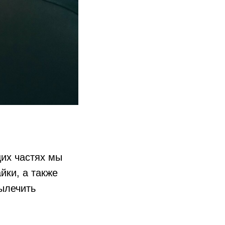
щих частях мы
йки, а также
ылечить