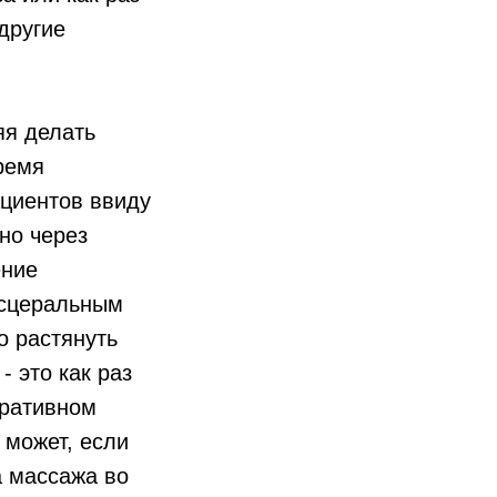
другие
яя делать
ремя
ациентов ввиду
но через
ение
висцеральным
о растянуть
- это как раз
еративном
 может, если
а массажа во