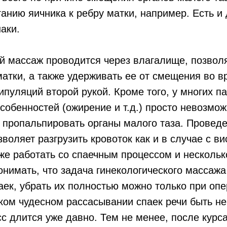
анию яичника к ребру матки, например. Есть и 
аки.
й массаж проводится через влагалище, позвол
атки, а также удерживать ее от смещения во в
пуляций второй рукой. Кроме того, у многих п
собенностей (ожирение и т.д.) просто невозмож
 пропальпировать органы малого таза. Провед
воляет разгрузить кровоток как и в случае с 
же работать со спаечным процессом и нескольк
онимать, что задача гинекологического массажа 
аек, убрать их полностью можно только при оп
аком чудесном рассасывании спаек речи быть не
с длится уже давно. Тем не менее, после курс