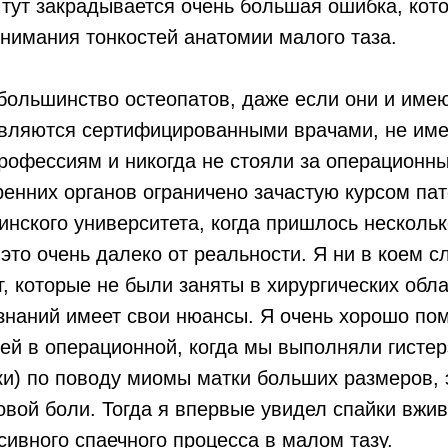
т тут закрадывается очень большая ошибка, кот
онимания тонкостей анатомии малого таза.
 большинство остеопатов, даже если они и име
являются сертифицированными врачами, не име
рофессиям и никогда не стояли за операционны
енних органов ограничено зачастую курсом па
нского университета, когда пришлось нескольк
 это очень далеко от реальности. Я ни в коем с
г, которые не были заняты в хирургических обл
знаний имеет свои нюансы. Я очень хорошо по
ей в операционной, когда мы выполняли гисте
и) по поводу миомы матки больших размеров, 
овой боли. Тогда я впервые увидел спайки вжив
ивного спаечного процесса в малом тазу.