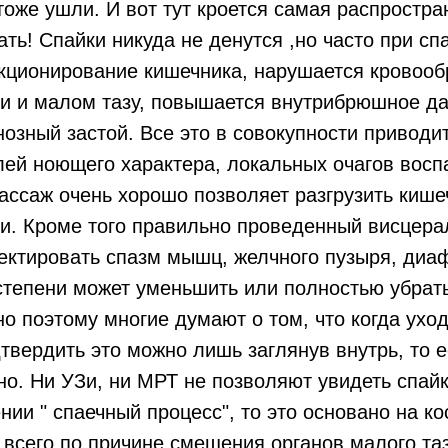
 тоже ушли. И вот тут кроется самая распростр
ать! Спайки никуда не денутся ,но часто при с
кционирование кишечника, нарушается кровоо
и и малом тазу, повышается внутрибрюшное д
озный застой. Все это в совокупности приводи
ей ноющего характера, локальных очагов воспа
ссаж очень хорошо позволяет разгрузить кише
и. Кроме того правильно проведенный висцер
ектировать спазм мышц, желчного пузыря, диа
степени может уменьшить или полностью убрат
о поэтому многие думают о том, что когда уход
дтвердить это можно лишь заглянув внутрь, то е
о. Ни УЗи, ни МРТ не позволяют увидеть спайк
нии " спаечный процесс", то это основано на к
 всего по причине смещения органов малого таз