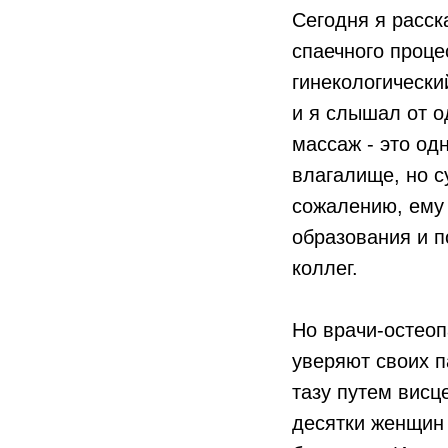
Сегодня я расск
спаечного проц
гинекологически
и я слышал от о
массаж - это одн
влагалище, но с
сожалению, ему 
образования и п
коллег.
Но врачи-остеоп
уверяют своих п
тазу путем висц
десятки женщин 