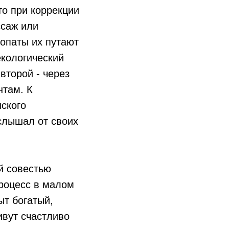
то при коррекции
ссаж или
еопаты их путают
екологический
 второй - через
нтам. К
ского
 слышал от своих
й совестью
процесс в малом
ыт богатый,
ивут счастливо