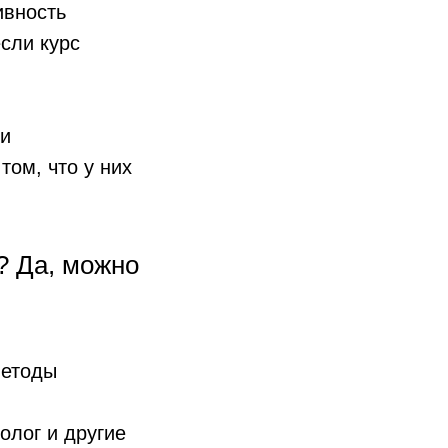
ивность
сли курс
 и
том, что у них
? Да, можно
методы
олог и другие