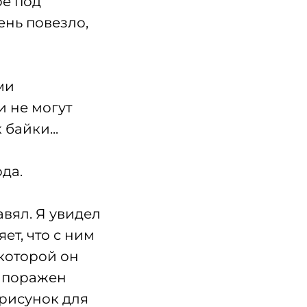
ре под
ень повезло,
ми
и не могут
байки...
ода.
авял. Я увидел
ет, что с ним
 которой он
л поражен
 рисунок для