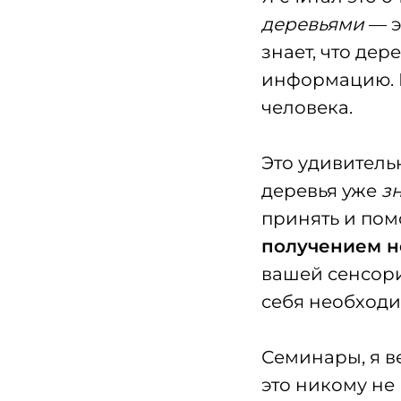
деревьями
— э
знает, что дер
информацию. Б
человека.
Это удивитель
деревья уже
з
принять и по
получением 
вашей сенсори
себя необход
Семинары, я в
это никому не