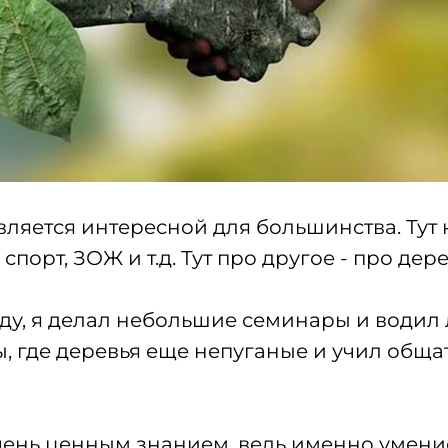
является интересной для большинства. Тут 
спорт, ЗОЖ и т.д. Тут про другое - про дере
году, я делал небольшие семинары и водил
, где деревья еще непуганые и учил общат
очень ценным знанием, ведь именно умени