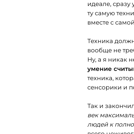
идеале, сразу
ту самую техни
вместе с само
Техника должн
вообще не тре
Ну, а я никак 
умение считы
техника, кото
сенсорики и по
Так и закончи
век максималь
людей к полно
всего неживог