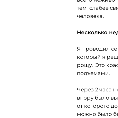
тем слабее св
человека.
Несколько не
Я проводил се
который я реш
рощу. Это кра
подъемами.
Через 2 часа 
впору было выз
от которого д
можно было бы