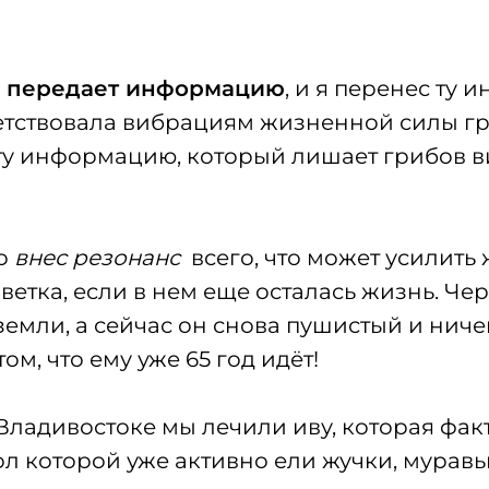
о передает информацию
, и я перенес ту
етствовала вибрациям жизненной силы гри
эту информацию, который лишает грибов 
о
внес резонанс
всего, что может усилит
ветка, если в нем еще осталась жизнь. Че
земли, а сейчас он снова пушистый и ниче
ом, что ему уже 65 год идёт!
о Владивостоке мы лечили иву, которая фа
л которой уже активно ели жучки, муравьи .