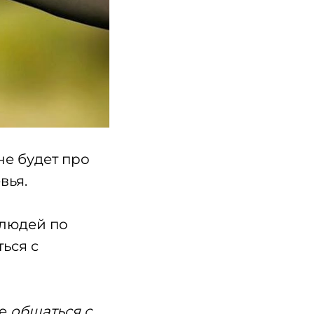
не будет про
вья.
 людей по
ься с
е
общаться с