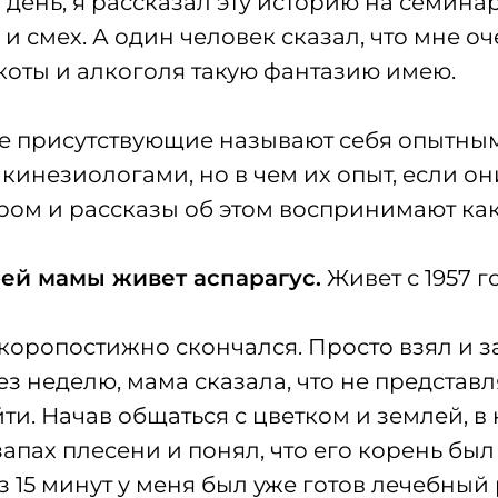
день, я рассказал эту историю на семина
 смех. А один человек сказал, что мне оч
ркоты и алкоголя такую фантазию имею.
се присутствующие называют себя опытны
кинезиологами, но в чем их опыт, если он
ром и рассказы об этом воспринимают как 
оей мамы живет аспарагус.
Живет с 1957 г
скоропостижно скончался. Просто взял и з
ез неделю, мама сказала, что не представля
ти. Начав общаться с цветком и землей, в
запах плесени и понял, что его корень бы
з 15 минут у меня был уже готов лечебный