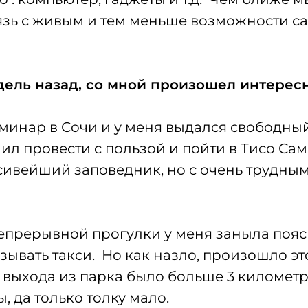
язь с живым и тем меньше возможности с
дель назад, со мной произошел интерес
минар в Сочи и у меня выдался свободный
ил провести с пользой и пойти в Тисо С
сивейший заповедник, но с очень трудны
непрерывной прогулки у меня заныла поясн
ывать такси. Но как назло, произошло это
о выхода из парка было больше 3 километ
, да только толку мало.