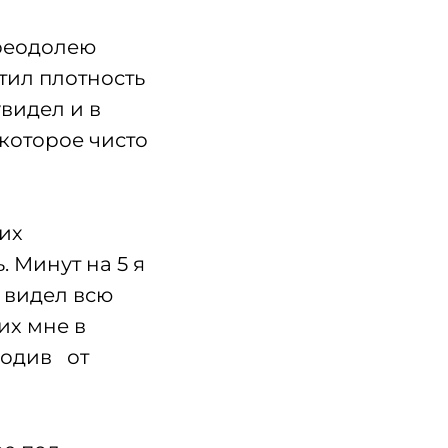
преодолею
тил плотность
увидел и в
 которое чисто
их
 Минут на 5 я
о видел всю
их мне в
бодив от