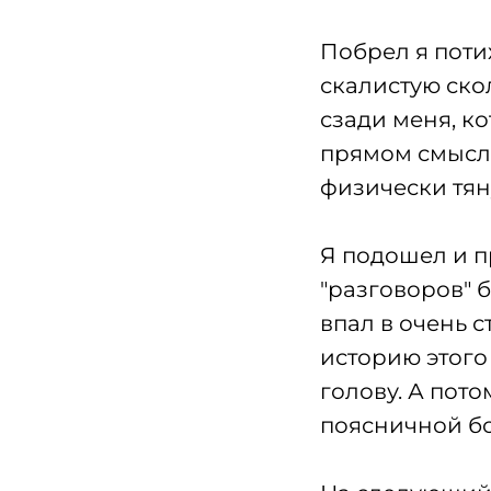
Побрел я поти
скалистую ско
сзади меня, ко
прямом смысл
физически тян
Я подошел и п
"разговоров" 
впал в очень 
историю этого
голову. А пото
поясничной бо