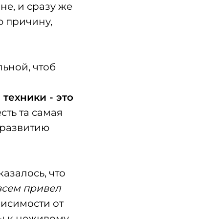
не, и сразу же
ю причину,
ьной, чтоб
техники - это
есть та самая
, развитию
азалось, что
всем привел
исимости от
ы к неживому,