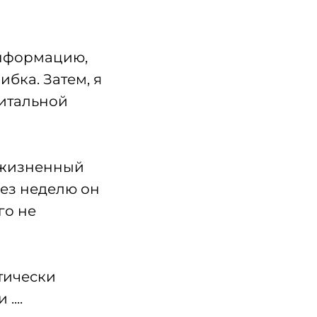
 информацию,
бка. Затем, я
витальной
ь жизненный
рез неделю он
го не
ктически
...