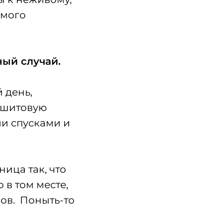
амого
ный случай.
 день,
амшитовую
ми спусками и
ица так, что
 в том месте,
ров. Поныть-то