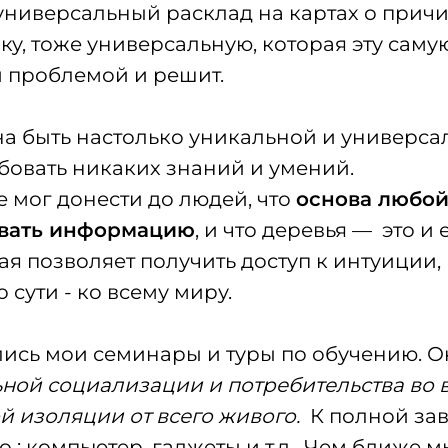
 универсальный расклад на картах о причи
ку, тоже универсальную, которая эту саму
й проблемой и решит.
а быть настолько уникальной и универсал
бовать никаких знаний и умений.
не мог донести до людей, что
основа любой 
вать информацию
, и что деревья — это и 
рая позволяет получить доступ к интуиции
 сути - ко всему миру.
лись мои семинары и туры по обучению. Ок
ной социализации и потребительства во 
й изоляции от всего живого.
К полной зав
о : компьютер, гаджеты и т.д. Чем ближе м