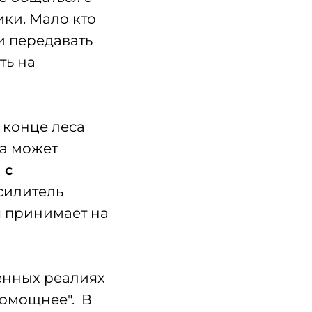
ики. Мало кто
 и передавать
ть на
м конце леса
 а может
 с
усилитель
я принимает на
менных реалиях
помощнее". В