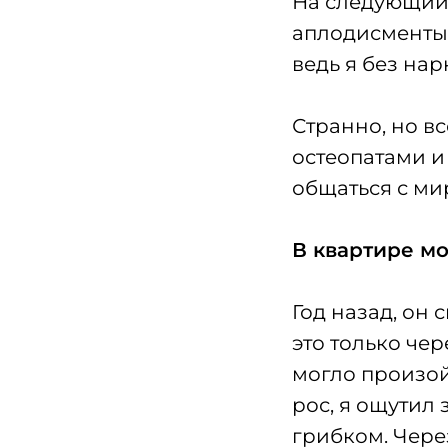
На следующий 
аплодисменты и
ведь я без на
Странно, но в
остеопатами и 
общаться с ми
В квартире м
Год назад, он 
это только чер
могло произой
рос, я ощутил 
грибком. Чере