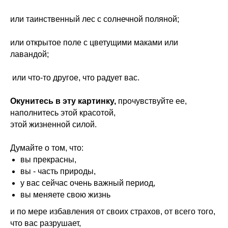
или таинственный лес с солнечной поляной;
Годовая программа
или открытое поле с цветущими маками или
«Интегративные
лавандой;
психотехники»
или что-то другое, что радует вас.
Окунитесь в эту картинку,
прочувствуйте ее,
наполнитесь этой красотой,
этой жизненной силой.
Думайте о том, что:
вы прекрасны,
вы - часть природы,
у вас сейчас очень важный период,
СЕМИНАРЫ И КУРСЫ В
вы меняете свою жизнь
ЗАПИСИ:
и по мере избавления от своих страхов, от всего того,
что вас разрушает,