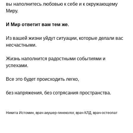
ПСИХОКИНЕТИЧЕСКИЙ
вы наполнитесь любовью к себе и к окружающему
РИСУНОК
Миру.
семинар по основам ПКР, для
использования этого эффективного
инструмента для себя и близких в
повседневной жизни и работе.
И Мир ответит вам тем же.
Из вашей жизни уйдут ситуации, которые делали вас
несчастными.
Жизнь наполнится радостными событиями и
успехами.
Узнать подробнее
Все это будет происходить легко,
без напряжения, без сотрясания пространства.
ПРАКТИЧЕСКАЯ
ПСИХОКИНЕТИКА
семинар является демонстрацией
Никита Истомин, врач акушер-гинеколог, врач КЛД, врач-остеопат
практического применения техник
на модели, указывая точные места
телесных и внетелесных локализаций.