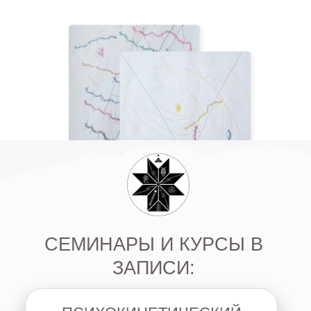
«
ПЕРВЫЕ ШАГИ
В ТЕЛЕСНОМ
ЯСНОЗНАНИИ
»
обучение сенсорике
—
открытию и
расширению своих диагностических
возможностей за счет скрытых
способностей подсознания человека.