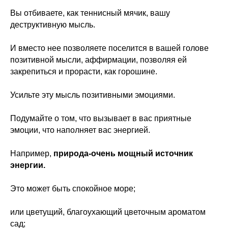
Вы отбиваете, как теннисный мячик, вашу
деструктивную мысль.
В этом разделе вы сможете найти
все актуальные курсы, семинары,
практикумы и программы
И вместо нее позволяете поселится в вашей голове
Школы психокинетики Н.Ю. Истомина
позитивной мысли, аффирмации, позволяя ей
закрепиться и прорасти, как горошине.
Усильте эту мысль позитивными эмоциями.
Подумайте о том, что вызывает в вас приятные
эмоции, что наполняет вас энергией.
Например,
природа-очень мощный источник
энергии.
Это может быть спокойное море;
или цветущий, благоухающий цветочным ароматом
сад;