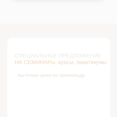
ПРОСТРАНСТВО МЕРИДИАНОВ
ТЕЛА И БИЗНЕСА
техники психокинетики, для балансировки
работы меридианов, укрепления здоровья и
финансового благополучия.
Узнать подробнее