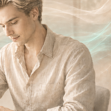
ики»
тическим техникам
ругими людьми.
ьны классические