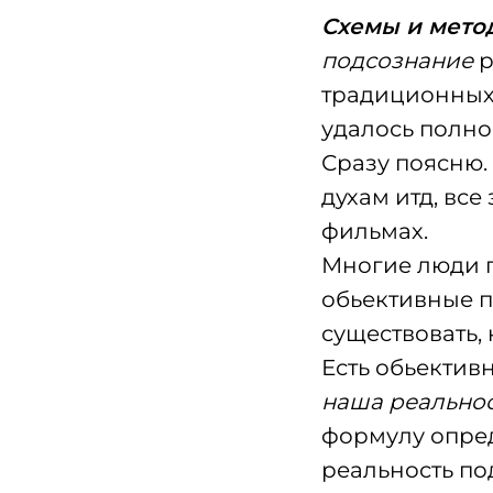
Схемы и мето
подсознание
р
традиционных 
удалось полн
Сразу поясню.
духам итд, вс
фильмах.
Многие люди пы
обьективные п
существовать, 
Есть обьектив
наша реальнос
формулу опред
реальность по