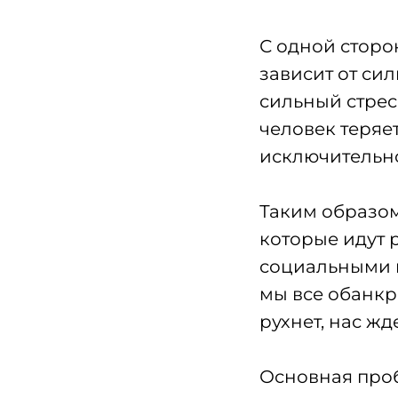
С одной сторо
зависит от си
сильный стресс
человек теряе
исключительно
Таким образом
которые идут 
социальными п
мы все обанкр
рухнет, нас жд
Основная проб