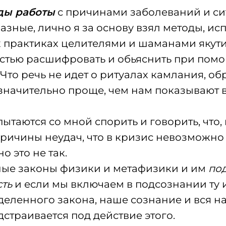
ды работы
с причинами заболеваний и с
азные, лично я за основу взял методы, ис
практиках целителями и шаманами якути
остью расшифровать и обьяснить при пом
 Что речь не идет о ритуалах камлания, о
е значительно проще, чем нам показывают 
таются со мной спорить и говорить, что, 
ричины неудач, что в кризис невозможно
но это не так.
ные законы физики и метафизики и им
под
ть
и если мы включаем в подсознании ту 
еленного закона, наше сознание и вся н
дстраивается под действие этого.