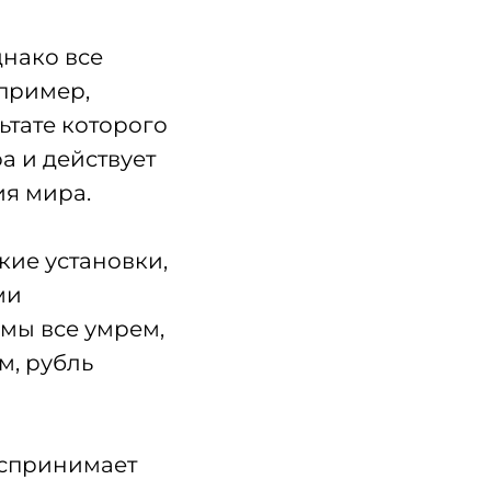
нако все
апример,
ьтате которого
а и действует
тия мира.
кие установки,
ми
мы все умрем,
м, рубль
оспринимает