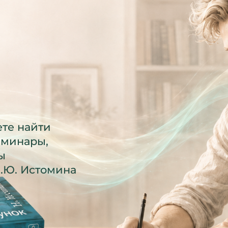
Годовая программа
«Интегративные психотехн
Обучение методу ПКР и другим психокине
для решения своих запросов и работы с д
Помогайте себе и другим там, где бессил
методы.