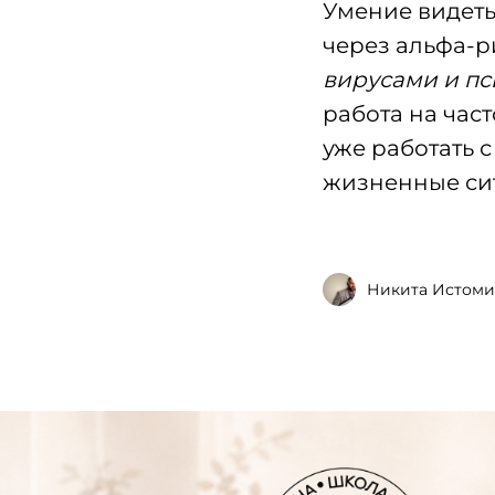
Умение видеть
через альфа-
вирусами и пс
работа на час
уже работать 
жизненные сит
Никита Истомин
В этом разделе вы сможете н
все актуальные курсы, семин
практикумы и программы
Школы психокинетики Н.Ю. 