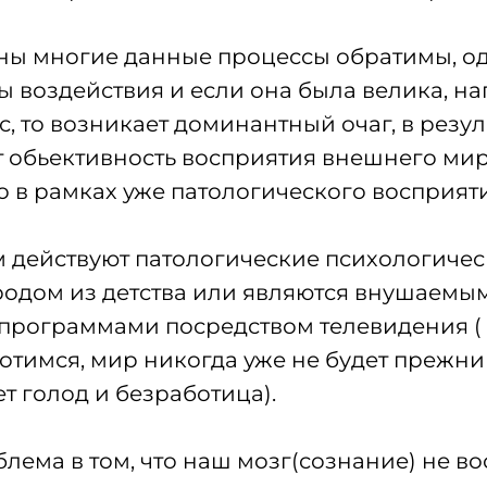
ны многие данные процессы обратимы, од
лы воздействия и если она была велика, н
, то возникает доминантный очаг, в резул
т обьективность восприятия внешнего мир
 в рамках уже патологического восприя
 действуют патологические психологичес
родом из детства или являются внушаемы
рограммами посредством телевидения ( 
отимся, мир никогда уже не будет прежни
ет голод и безработица).
лема в том, что наш мозг(сознание) не в