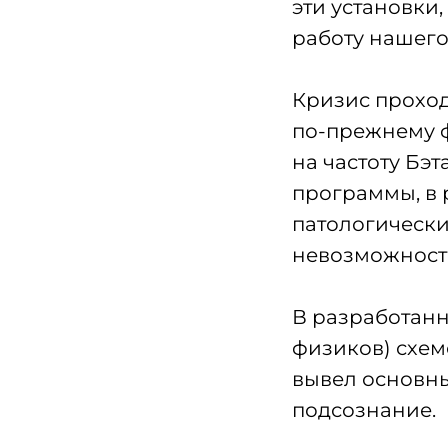
эти установки
работу нашего
Кризис проход
по-прежнему 
на частоту Бэ
программы, в 
патологически
невозможность
В разработан
физиков) схем
вывел основны
подсознание.