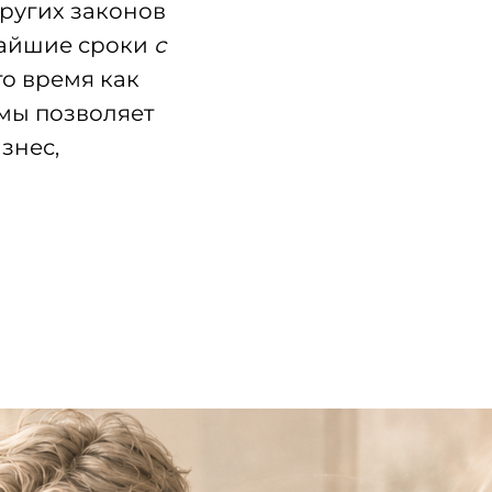
других законов
айшие сроки
с
то время как
емы позволяет
знес,