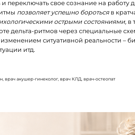
 и переключать свое сознание на работу 
ритмы
позволяет успешно бороться
в кратч
ихологическими острыми состояниями,
в 
тоте дельта-ритмов через специальные сх
с изменением ситуативной реальности – би
уации итд.
, врач акушер-гинеколог, врач КЛД, врач-остеопат
айти
ары,
Истомина