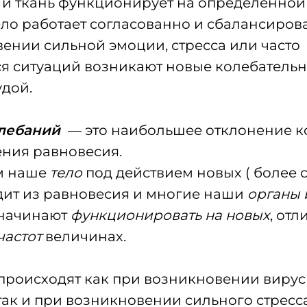
и ткань функционирует на определенной 
ло работает согласованно и сбалансиров
ении сильной эмоции, стресса или часто
я ситуаций возникают новые колебательн
удой.
лебаний
— это наибольшее отклонение 
ения равновесия.
м наше
тело
под действием новых ( более 
ит из равновесия и многие наши
органы 
 начинают
функционировать на новых
, от
частот
величинах.
происходят как при возникновении виру
так и при возникновении сильного стресс