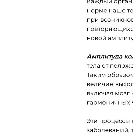
Каждый орган 
норме наше те
при возникнов
повторяющихс
новой амплит
Амплитуда ко
тела от полож
Таким образо
величин выход
включая мозг
гармоничных
Эти процессы 
заболеваний, 