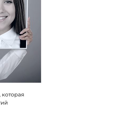
, которая
тий