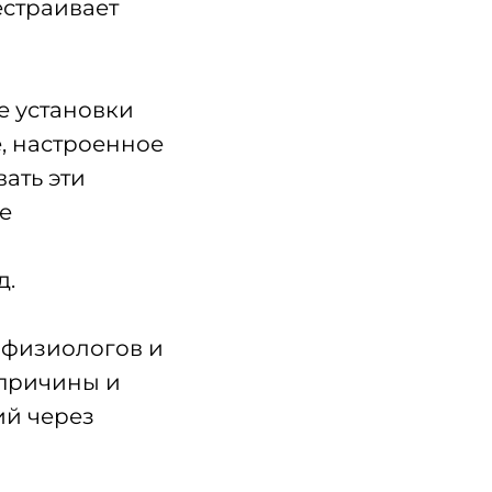
естраивает
е установки
, настроенное
ать эти
е
д.
офизиологов и
 причины и
ий через