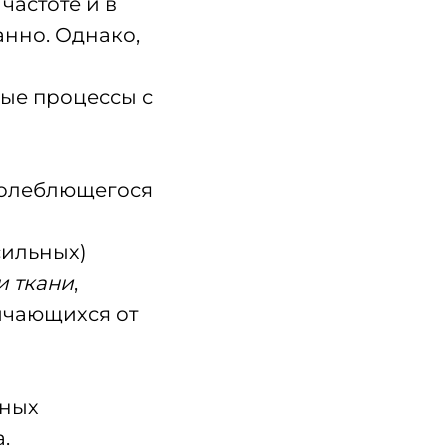
частоте и в
анно. Однако,
ые процессы с
колеблющегося
сильных)
и ткани
,
личающихся от
сных
а.