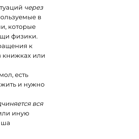
итуаций
через
пользуемые в
и, которые
ощи физики.
бращения к
в книжках или
мол, есть
 жить и нужно
чиняется вся
или иную
аша