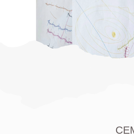
СЕМИН
ПСИХОКИНЕТИЧЕСКИЙ
РИСУНОК
семинар по основам ПКР, для
использования этого эффективного
инструмента для себя и близких в
повседневной жизни и работе.