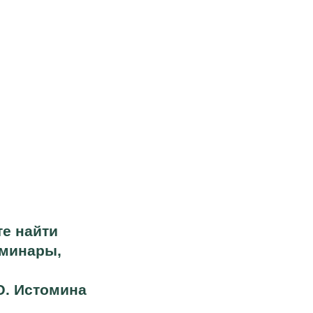
йти
ры,
томина
Годовая программа
«Интегративные психотехники»