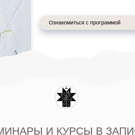
АРЫ И КУРСЫ В ЗАПИСИ:
ПРАКТИЧЕСКАЯ
ПРОГРАММ
ПСИХОКИНЕТИКА
СОБЫТ
семинар является демонстрацией
семинар о том, как 
практического применения техник
негативны
на модели, указывая точные места телесных
и повысить вероя
и внетелесных локализаций.