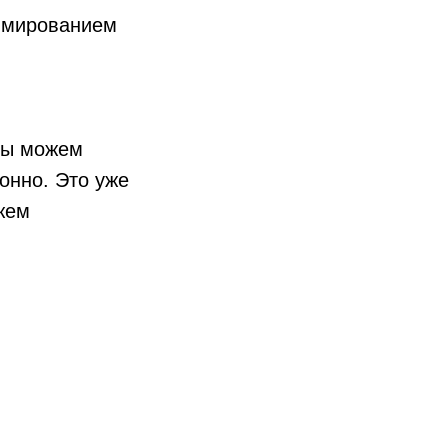
аммированием
мы можем
онно. Это уже
жем