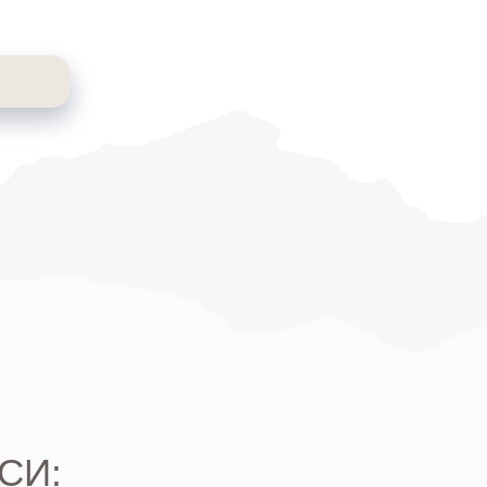
ИРОВАНИЕ
ИЙ ДНЯ
снизить вероятность
х событий
тность желаемого.