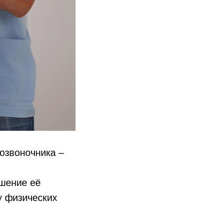
озвоночника –
шение её
у физических