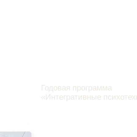
Обучение методу ПКР и другим психокинетиче
решения своих запросов и работы с другими 
Помогайте себе и другим там, где бессильны 
методы.
Ознакомиться с программой