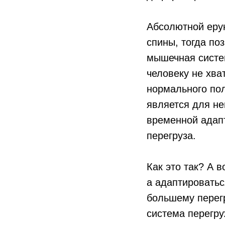
Абсолютной ерун
спины, тогда по
мышечная систе
человеку не хв
нормального пол
является для не
временной адап
перегруза.
Как это так? А в
а адаптироватьс
большему перегр
система перегру