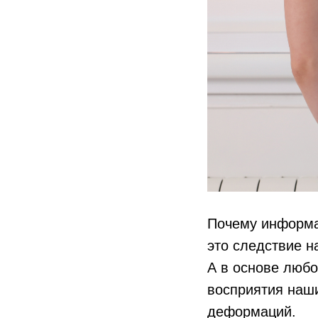
Почему информа
это следствие н
А в основе люб
восприятия наши
деформаций.