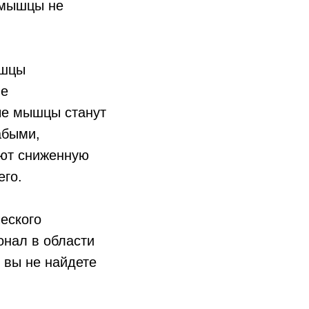
 мышцы не
ышцы
ые
ые мышцы станут
абыми,
еют сниженную
его.
еского
онал в области
, вы не найдете