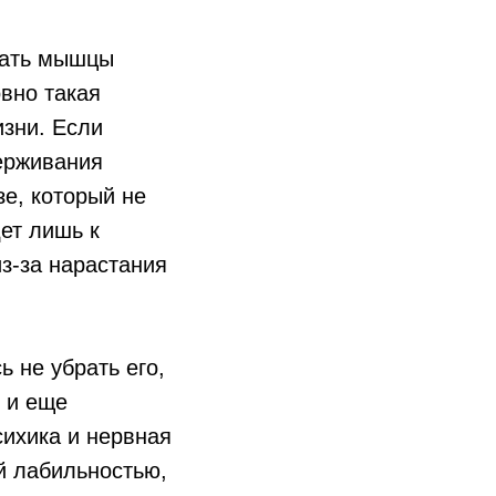
вать мышцы
овно такая
зни. Если
ерживания
зе, который не
ет лишь к
з-за нарастания
ь не убрать его,
и и еще
сихика и нервная
й лабильностью,