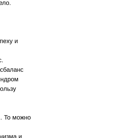
ело.
пеху и
с.
исбаланс
индром
ользу
. То можно
анизма и