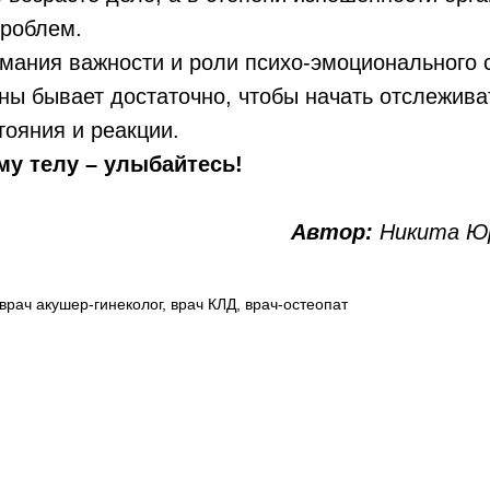
проблем.
мания важности и роли психо-эмоционального с
ы бывает достаточно, чтобы начать отслежива
тояния и реакции.
у телу – улыбайтесь!
Автор:
Никита Ю
йти
врач акушер-гинеколог, врач КЛД, врач-остеопат
ры,
томина