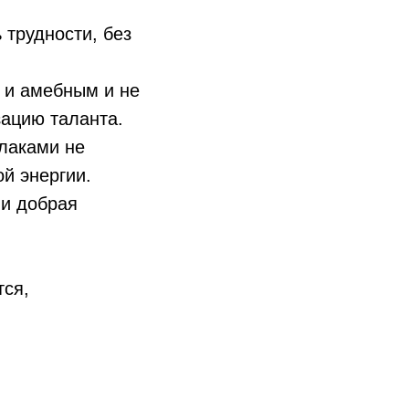
 трудности, без
 и амебным и не
ацию таланта.
улаками не
й энергии.
 и добрая
тся,