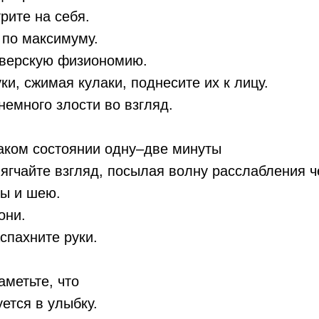
рите на себя.
 по максимуму.
зверскую физиономию.
ки, сжимая кулаки, поднесите их к лицу.
немного злости во взгляд.
аком состоянии одну–две минуты
ягчайте взгляд, посылая волну расслабления че
бы и шею.
они.
спахните руки.
аметьте, что
ется в улыбку.