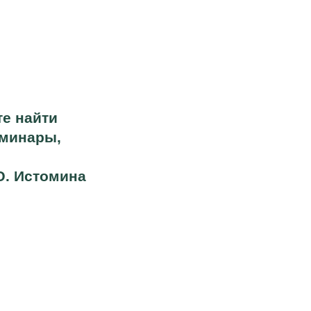
Годовая программа
«Интегративные психотехники»
Обучение методу ПКР и другим психокинетиче
решения своих запросов и работы с другими 
Помогайте себе и другим там, где бессильны 
методы.
Ознакомиться с программой