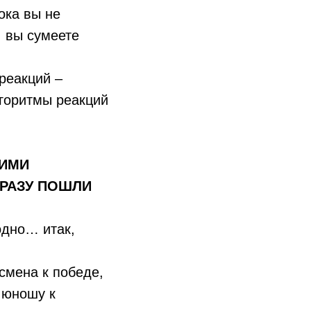
ока вы не
, вы сумеете
реакций –
лгоритмы реакций
КИМИ
СРАЗУ ПОШЛИ
одно… итак,
смена к победе,
 юношу к