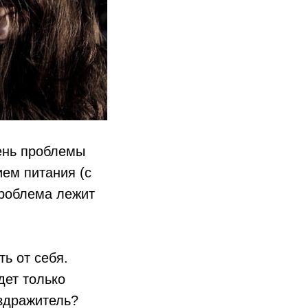
рень проблемы
ем питания (с
проблема лежит
ть от себя.
дет только
аздражитель?