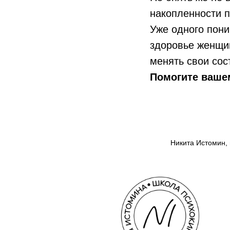
накопленности 
Уже одного пони
здоровье женщин
менять свои сос
Помогите вашем
В этом разделе вы сможете на
Никита Истомин, 
все актуальные курсы, семина
практикумы и программы
Школы психокинетики Н.Ю. Ис