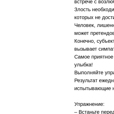
встрече с возлю
Злость необходи
которых не дост
Человек, лишенн
может претендо
Конечно, субъек
вызывает симпат
Самое приятное
улыбка!
Выполняйте упра
Результат ежедн
испытывающие н
Упражнение:
– Встаньте пере