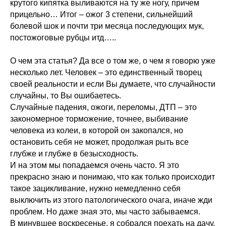
крутого кипятка выливаются на ту же ногу, причем
прицельно… Итог – ожог 3 степени, сильнейший
болевой шок и почти три месяца последующих мук,
постожоговые рубцы итд…..
О чем эта статья? Да все о том же, о чем я говорю уже
несколько лет. Человек – это единственный творец
своей реальности и если Вы думаете, что случайности
случайны, то Вы ошибаетесь.
Случайные падения, ожоги, переломы, ДТП – это
закономерное торможение, точнее, выбивание
человека из колеи, в которой он закопался, но
остановить себя не может, продолжая рыть все
глубже и глубже в безысходность.
И на этом мы попадаемся очень часто. Я это
прекрасно знаю и понимаю, что как только происходит
такое зацикливание, нужно немедленно себя
выключить из этого патологического очага, иначе жди
проблем. Но даже зная это, мы часто забываемся.
В минувшее воскресенье, я собрался поехать на дачу,