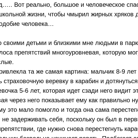
д….. Вот реально, большое и человеческое спа
школьной жизни, чтобы чмырил жирных хряков 
подобие человека…
со своими детьми и близкими мне людьми в пар
лоса препятствий многоуровневая, которую мог
слые.
ивлекла та же самая картина: мальчик 8-9 лет
ь страховочную веревку в карабин и дотянуться
очка 5-6 лет, которая идет сзади него видит эт
ая через него показывает ему как правильно н
му это мало помогло и тогда она сама перестег
ы не задерживать себя, поскольку он был в пер
епятствии, где нужно снова перестегнуть кара