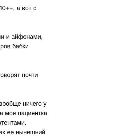
40++, а вот с
ми и айфонами,
ров бабки
говорят почти
вообще ничего у
на моя пациентка
отентами.
как ее нынешний