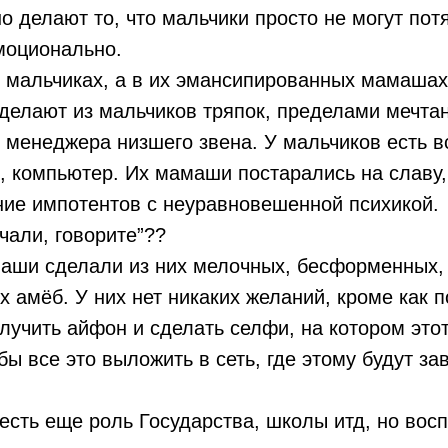
о делают то, что мальчики просто не могут пот
моционально.
 мальчиках, а в их эмансипированных мамашах
делают из мальчиков тряпок, пределами мечта
 менеджера низшего звена. У мальчиков есть вс
, компьютер. Их мамаши постарались на славу
ние импотентов с неуравновешенной психикой.
али, говорите”??
маши сделали из них мелочных, бесформенных,
 амёб. У них нет никаких желаний, кроме как п
лучить айфон и сделать селфи, на котором это
бы все это выложить в сеть, где этому будут за
 есть еще роль Государства, школы итд, но вос