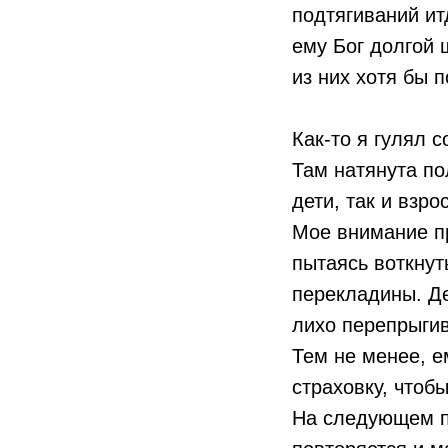
подтягиваний ит
ему Бог долгой 
из них хотя бы 
Как-то я гулял 
Там натянута по
дети, так и взро
Мое внимание пр
пытаясь воткнут
перекладины. Дев
лихо перепрыгив
Тем не менее, е
страховку, чтоб
На следующем пр