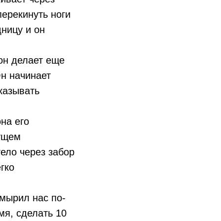
перекинуть ноги
дницу и он
 он делает еще
Он начинает
оказывать
она его
дущем
ело через забор
гко
мырил нас по-
мя, сделать 10