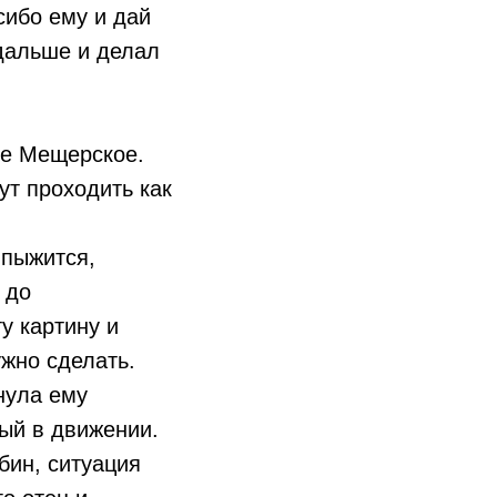
сибо ему и дай
дальше и делал
ке Мещерское.
ут проходить как
 пыжится,
 до
у картину и
ужно сделать.
нула ему
вый в движении.
бин, ситуация