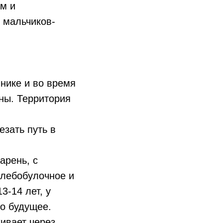
ом и
х мальчиков-
инике и во время
ны. Территория
езать путь в
арень, с
хлебобулочное и
3-14 лет, у
го будущее.
хивает через