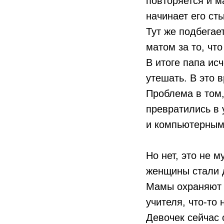
повторяется и м
начинает его ст
Тут же подбегае
матом за то, чт
В итоге папа ис
утешать. В это 
Проблема в том,
превратились в 
и компьютерным
Но нет, это не 
женщины стали д
Мамы охраняют с
учителя, что-то 
Девочек сейчас 