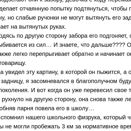
 делает отчаянную попытку подтянуться, чтобы 
ну, но слабые ручонки не могут вытянуть его за
ает на вытянутых руках.
одясь по другую сторону забора его подгоняет,
ыбивается из сил… И знаете, что дальше???? 
также легко перепрыгивает обратно и начинает 
товарищу.
а увидел эту картину, в которой он пыжится, а 
 задницу, я засомневался в благополучном бу
околения. И вот когда он уже перевесил свое т
 рухнуло на другую сторону, она снова также ле
обняв парня повела его в школу…
вспомнил нашего школьного физрука, который ч
ы не могли пробежать 3 км за нормативное вре