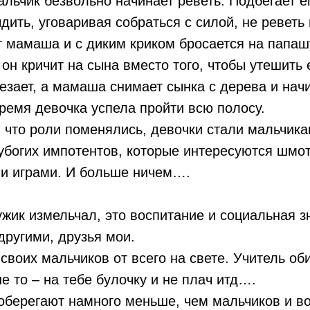
альчик безвольно начинает реветь. Подбегает ег
ыдить, уговаривая собраться с силой, не реветь
т мамаша и с диким криком бросается на папаш
о он кричит на сына вместо того, чтобы утешить
чезает, а мамаша снимает сынка с дерева и начи
время девочка успела пройти всю полосу.
 что роли поменялись, девочки стали мальчика
убогих импотентов, которые интересуются шмо
и играми. И больше ничем….
мужик измельчал, это воспитание и социальная 
ругими, друзья мои.
воих мальчиков от всего на свете. Учитель оби
не то – на тебе булочку и не плач итд….
оберегают намного меньше, чем мальчиков и во