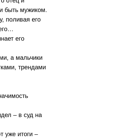
о отец и
 и быть мужиком.
у, поливая его
 его…
нает его
ми, а мальчики
тками, трендами
значимость
дел – в суд на
т уже итоги –