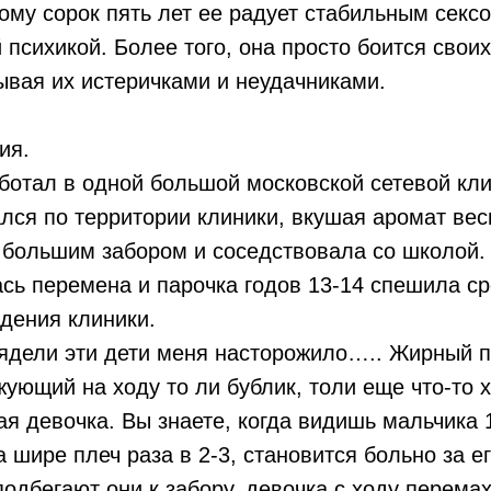
ому сорок пять лет ее радует стабильным секс
психикой. Более того, она просто боится свои
ывая их истеричками и неудачниками.
ия.
аботал в одной большой московской сетевой кл
лся по территории клиники, вкушая аромат вес
 большим забором и соседствовала со школой.
сь перемена и парочка годов 13-14 спешила ср
дения клиники.
лядели эти дети меня насторожило….. Жирный п
ующий на ходу то ли бублик, толи еще что-то 
ая девочка. Вы знаете, когда видишь мальчика 1
а шире плеч раза в 2-3, становится больно за е
 подбегают они к забору, девочка с ходу перема