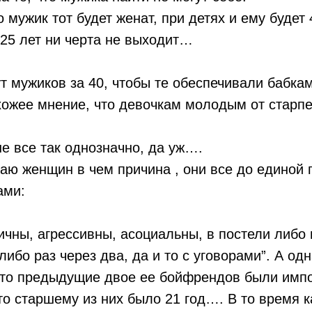
но мужик тот будет женат, при детях и ему будет 
25 лет ни черта не выходит…
т мужиков за 40, чтобы те обеспечивали бабка
ожее мнение, что девочкам молодым от старпе
е все так однозначно, да уж….
аю женщин в чем причина , они все до единой 
ами:
ичны, агрессивны, асоциальны, в постели либо 
либо раз через два, да и то с уговорами”. А од
 что предыдущие двое ее бойфрендов были имп
что старшему из них было 21 год…. В то время 