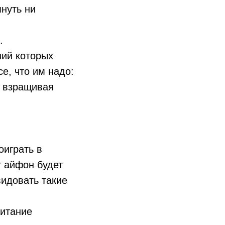
януть ни
.
ний которых
е, что им надо:
, взращивая
оиграть в
т айфон будет
видовать такие
питание