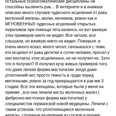
остальные психосоматические дисциплины не
способны вылечить рак… В интернете и в книжках
описано много случаев чудесного исцеления от рака
молочной железы, матки, яичников, ровно как и
МГНОВЕННЫХ чудесных исцелений открытых
переломов при помощи тета-хилинга, но вот вживую
этих примеров никто не видел. Все читали, все
слышали, но вживую никто не видел. Поверьте ,я
очень много искал, много читал, связывался с теми,
кто исцелил от рака десятки и сотни человек, просил у
них контакты этих исцеленных, но не получил их. Зато
что я получил? Я получил кучу живых примеров того,
что даже легкая форма мастопатии ,когда даже
уплотнений нет, просто тяжесть в груди перед
месячными, ровно за год превращается в рак мж 3
стадии. Все эти женщины, которые были у меня на
приеме , все они лечили кисты молочных желез (
фиброзно-кистозная форма мастопатии) у
специалистов германской новой медицины. Лечили с
таким успехом, что уплотняющиеся молочные
железы, странные выделения из сосков и прочее