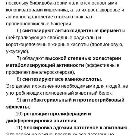
поскольку бифидобактерии являются основными
колонизаторами кишечника, а за их рост, здоровье и
активное долголетие отвечают как раз
пропионовокислые бактерии.
6)
синтезируют антиоксидантные ферменты
Годовая программа
(нейтрализующие свободные радикалы) и
«Интегративные
психотехники»
короткоцепочечные жирные кислоты (пропионовую,
уксусную).
7) обладают
высокой степенью холестерин
метаболизирующий активности
(эффективны в
профилактике атеросклероза),
8)
синтезируют все аминокислоты
.
Это делает их жизненно необходимыми для людей, не
употребляющих полноценный животный белок.
9)
антибактериальный и противогрибковый
эффекты
;
10)
регуляция пролиферации и
дифференцировки эпителия
;
СЕМИНАРЫ И КУРСЫ В
11)
блокировка адгезии патогенов к эпителию
.
ЗАПИСИ:
Это особенно важно, поскольку все патогенные