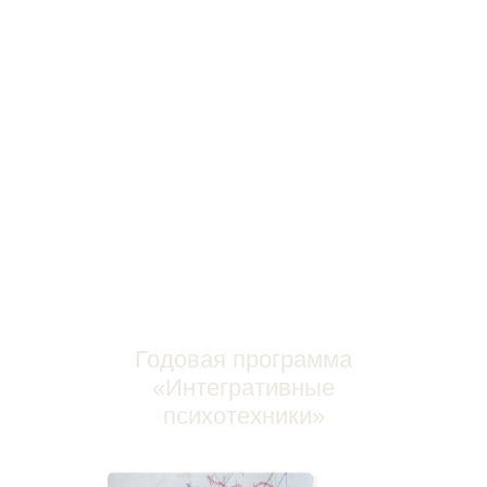
«
ПЕРВЫЕ ШАГИ
В ТЕЛЕСНОМ
ЯСНОЗНАНИИ
»
обучение сенсорике
—
открытию и
расширению своих диагностических
возможностей за счет скрытых
способностей подсознания человека.