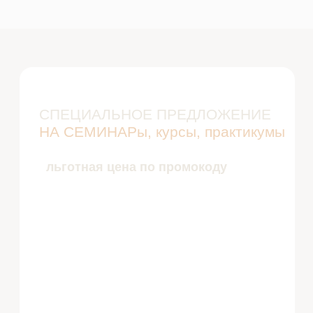
Узнать подробнее
ОБУЧЕНИЕ ГРУППОВОЙ
РАЗГРУЗКЕ
семинар для специалистов, которые хотят
освоить востребованный метод групповой
разнрузки и внедрить его в свою практику.
Узнать подробнее