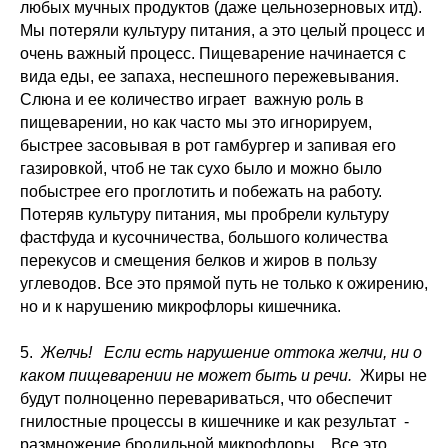
любых мучных продуктов (даже цельнозерновых итд).
Мы потеряли культуру питания, а это целый процесс и
очень важный процесс. Пищеварение начинается с
вида еды, ее запаха, неспешного пережевывания.
Слюна и ее количество играет важную роль в
пищеварении, но как часто мы это игнорируем,
быстрее засовывая в рот гамбургер и запивая его
газировкой, чтоб не так сухо было и можно было
побыстрее его проглотить и побежать на работу.
Потеряв культуру питания, мы пробрели культуру
фастфуда и кусочничества, большого количества
перекусов и смещения белков и жиров в пользу
углеводов. Все это прямой путь не только к ожирению,
но и к нарушению микрофлоры кишечника.
5.
Желчь! Если есть нарушение оттока желчи, ни о
каком пищеварении не может быть и речи.
Жиры не
будут полноценно перевариваться, что обеспечит
гнилостные процессы в кишечнике и как результат -
размножение бродильной микрофлоры. Все это