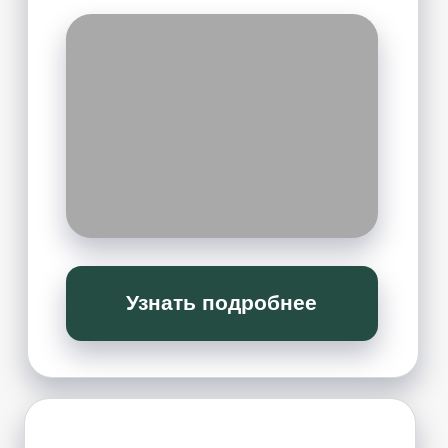
«УЧЕБНЫЙ ДЕНЬ»
Новый формат ежемесячных
практикумов:
СУСТАВНОЙ МАССАЖ
Мягкая работа с суставами, мышечными
спазмами и ограничениями в теле. Будем
изучать техники суставного массажа и