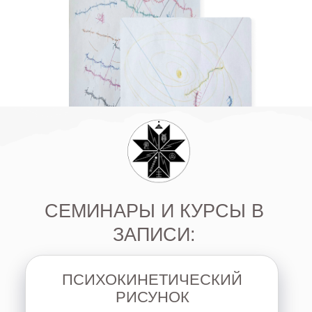
Узнать подробнее
«
ВЕДУЩИЙ-ГИПНОЛОГ
ПРОВОДНИК ТРАНСОВЫХ
СОСТОЯНИЙ
»
научитесь управлять и завершать различные
состояния в теле: эмоции, болезни,
ситуации, менять характеристики своей
энергии, усиливать, успокаивать, а также
узнаете, как помочь своим детям и родным.