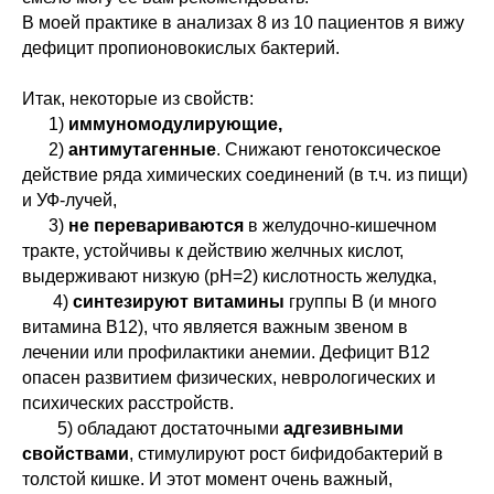
В моей практике в анализах 8 из 10 пациентов я вижу
дефицит пропионовокислых бактерий.
В этом разделе вы сможете найти
Итак, некоторые из свойств:
все актуальные курсы, семинары,
1)
иммуномодулирующие,
практикумы и программы
Школы психокинетики Н.Ю. Истомина
2)
антимутагенные
. Снижают генотоксическое
действие ряда химических соединений (в т.ч. из пищи)
и УФ-лучей,
3)
не перевариваются
в желудочно-кишечном
тракте, устойчивы к действию желчных кислот,
выдерживают низкую (pH=2) кислотность желудка,
4)
синтезируют витамины
группы В (и много
витамина В12), что является важным звеном в
лечении или профилактики анемии. Дефицит В12
опасен развитием физических, неврологических и
психических расстройств.
5) обладают достаточными
адгезивными
свойствами
, стимулируют рост бифидобактерий в
толстой кишке. И этот момент очень важный,