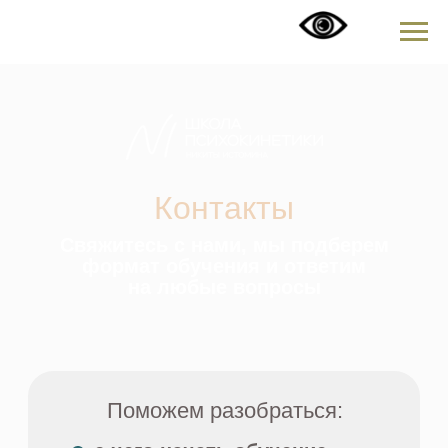
Контакты
Свяжитесь с нами, мы подберем
формат обучения и ответим
на любые вопросы
Поможем разобраться:
с чего начать обучение
какой курс выбрать
как проходит обучение и
практика
НАПИСАТЬ НАМ:
info@academy-istomin.com